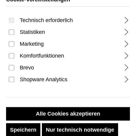
Technisch erforderlich
Statistiken
Marketing
Komfortfunktionen
Monarch Pro Kevlar iPhone
Brevo
17 Pro Hülle - Kevlar Black
Shopware Analytics
Regulärer Preis:
89,99 €
Preise inkl. MwSt. zzgl. Versandkosten
Alle Cookies akzeptieren
Speichern
Nur technisch notwendige
Sofort verfügbar, Lieferzeit: 1-2 Tage