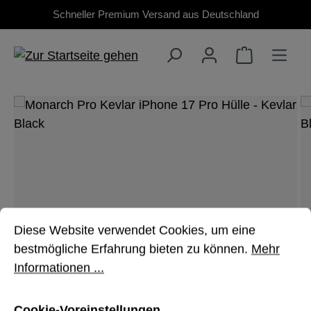
Schneller Premium Versand aus Deutschland
Zum Hauptinhalt springen
Bildergalerie überspringen
Cookie-Voreinstellungen
Diese Website verwendet Cookies, um eine bestmöglich
Diese Website verwendet Cookies, um eine
bestmögliche Erfahrung bieten zu können.
Mehr
Informationen ...
Cookie-Voreinstellungen