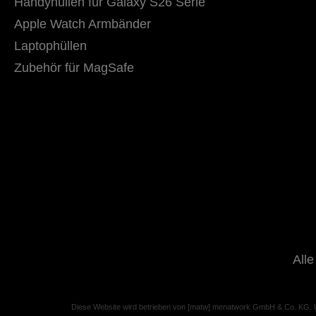
Handyhüllen für Galaxy S26 Serie
Apple Watch Armbänder
Laptophüllen
Zubehör für MagSafe
Alle
Diese Website wird betrieben von [matw] menatwork GmbH & Co. KG.