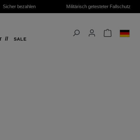
Sicher bezahlen
Militärisch getesteter Fallschutz
T
SALE
ION 13"
ace