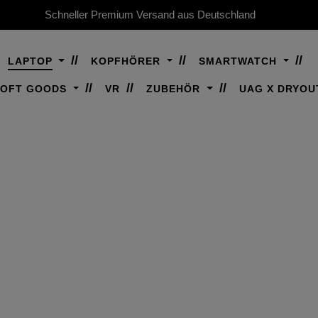
Schneller Premium Versand aus Deutschland
LAPTOP
KOPFHÖRER
SMARTWATCH
SOFT GOODS
VR
ZUBEHÖR
UAG X DRYOU
E LAPTOP 1. EDIT
chwertiger, robuster Schutz für Dein Surf