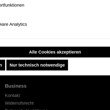
 Preis:
rtfunktionen
are Analytics
Alle Cookies akzeptieren
n
Nur technisch notwendige
Business
Kontakt
Widerrufsrecht