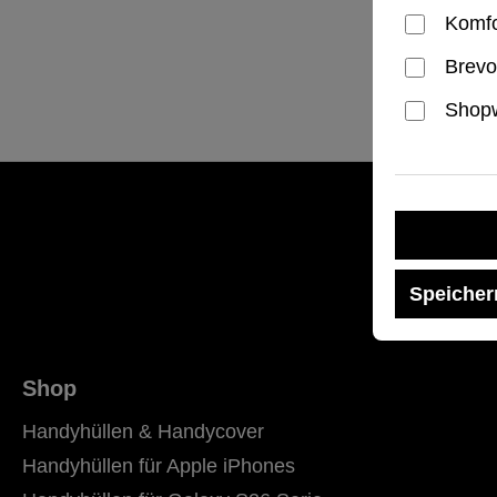
Regulärer
74,99 €
Komfo
Brevo
Shopw
Speicher
Shop
Handyhüllen & Handycover
Handyhüllen für Apple iPhones