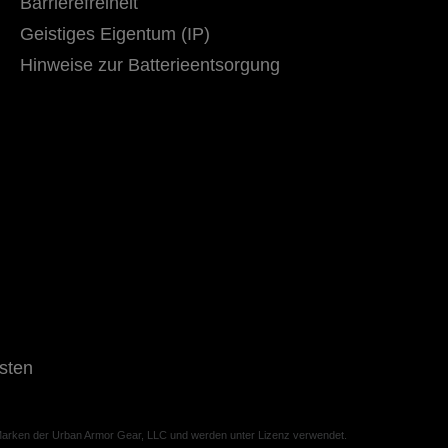
Barrierefreiheit
Geistiges Eigentum (IP)
Hinweise zur Batterieentsorgung
sten
rken der Urban Armor Gear, LLC und werden unter Lizenz verwendet.