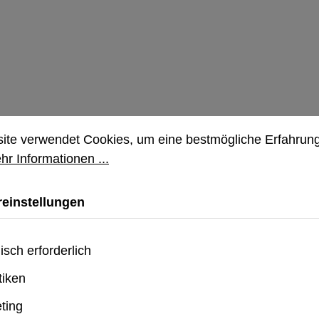
nstellungen
 verwendet Cookies, um eine bestmögliche Erfahrung b
ite verwendet Cookies, um eine bestmögliche Erfahrung
hr Informationen ...
einstellungen
isch erforderlich
tiken
urface Laptop 1st Edition 13"
ting