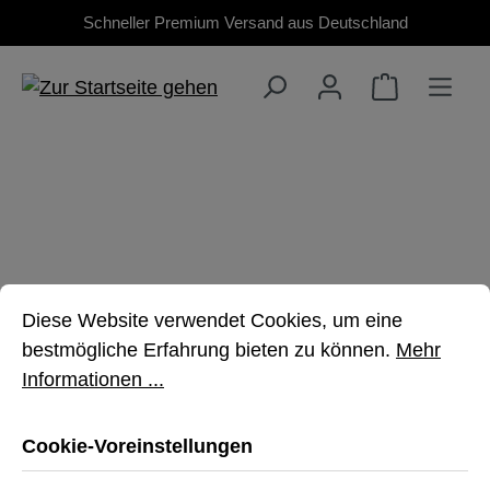
Schneller Premium Versand aus Deutschland
Zum Hauptinhalt springen
RUGGED APPLE
Cookie-Voreinstellungen
Diese Website verwendet Cookies, um eine bestmöglich
HÜLLEN
Diese Website verwendet Cookies, um eine
bestmögliche Erfahrung bieten zu können.
Mehr
Informationen ...
Nimm deine Apple AirPods überall sicher
mit
Cookie-Voreinstellungen