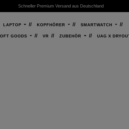
Schneller Premium Versand aus Deutschland
LAPTOP
KOPFHÖRER
SMARTWATCH
SOFT GOODS
VR
ZUBEHÖR
UAG X DRYOU
RO 11" (M5, 6. GEN
Hochwertiger, robuster Schutz für Dein iPa