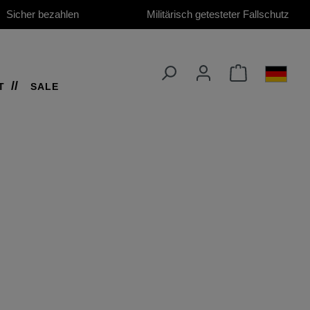
Sicher bezahlen
Militärisch getesteter Fallschutz
T
SALE
, 2025)
d