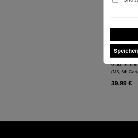
Speicher
Glass Screen 
(M5, 6th Gen,
Regulärer
39,99 €