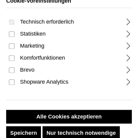
Cookie-Voreinstellungen
Technisch erforderlich
Statistiken
Marketing
Komfortfunktionen
Pathfinder SE iPhone 17
Brevo
Pro Hülle - Midnight Camo
Shopware Analytics
Regulärer Preis:
59,99 €
Preise inkl. MwSt. zzgl. Versandkosten
Alle Cookies akzeptieren
Sofort verfügbar, Lieferzeit: 1-2 Tage
Speichern
Nur technisch notwendige