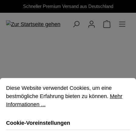
Schneller Premium Versand aus Deutschland
Zum Hauptinhalt springen
IPAD PRO 13" (M4,
Cookie-Voreinstellungen
Diese Website verwendet Cookies, um eine bestmöglich
7. GEN, 2024)
Diese Website verwendet Cookies, um eine
bestmögliche Erfahrung bieten zu können.
Mehr
Informationen ...
Hochwertiger, robuster Schutz für Dein
iPad
Cookie-Voreinstellungen