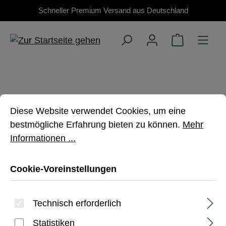
Schneller Premium Versand aus Deutschland
Zum Hauptinhalt springen
Cookie-Voreinstellungen
Diese Website verwendet Cookies, um eine bestmöglich
Diese Website verwendet Cookies, um eine
SURFACE LAPTOP
bestmögliche Erfahrung bieten zu können.
Mehr
Informationen ...
(7. GEN) 13.8"
Cookie-Voreinstellungen
Hochwertiger, robuster Schutz für Dein
Surface
Technisch erforderlich
Statistiken