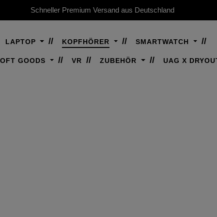
Schneller Premium Versand aus Deutschland
LAPTOP
KOPFHÖRER
SMARTWATCH
SOFT GOODS
VR
ZUBEHÖR
UAG X DRYOU
AIRPODS (4. GEN)
chwertiger, robuster Schutz für Deine AirP