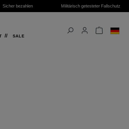
Sicher bezahlen
Militärisch getesteter Fallschutz
T
SALE
ods