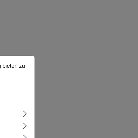
ieten zu können.
Mehr Informationen ...
 bieten zu
, 2024) with
k