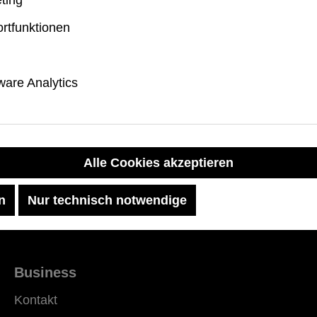
Regulärer Preis:
29,99 €
 Preis:
rtfunktionen
are Analytics
Alle Cookies akzeptieren
n
Nur technisch notwendige
Business
Kontakt