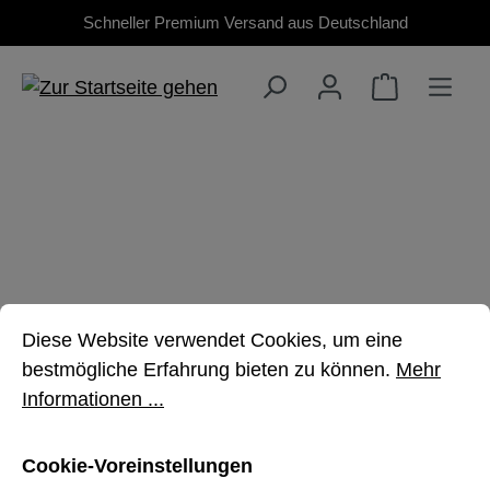
Schneller Premium Versand aus Deutschland
Zum Hauptinhalt springen
Großartige
Cookie-Voreinstellungen
Diese Website verwendet Cookies, um eine bestmöglich
Produkte jetzt
Diese Website verwendet Cookies, um eine
bestmögliche Erfahrung bieten zu können.
Mehr
reduziert!
Informationen ...
Cookie-Voreinstellungen