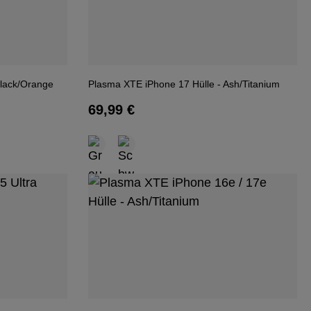
Black/Orange
Plasma XTE iPhone 17 Hülle - Ash/Titanium
Regulärer Preis:
69,99 €