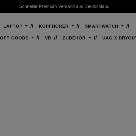
Schneller Premium Versand aus Deutschland
LAPTOP
KOPFHÖRER
SMARTWATCH
SOFT GOODS
VR
ZUBEHÖR
UAG X DRYOU
HANDYSCHUTZ
Gebaut, um zu halten