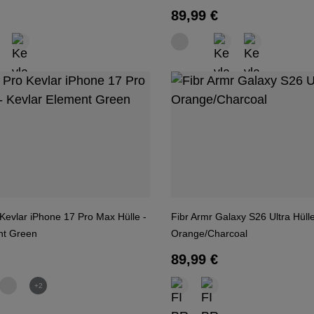
 Preis:
Regulärer Preis:
89,99 €
Kevlar iPhone 17 Pro Max Hülle -
Fibr Armr Galaxy S26 Ultra Hülle
nt Green
Orange/Charcoal
 Preis:
Regulärer Preis:
89,99 €
+2