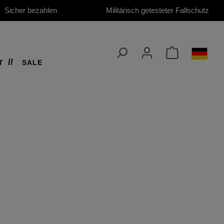
Sicher bezahlen
Militärisch getesteter Fallschutz
T
SALE