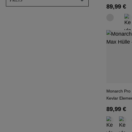
PREIS
Regulärer
89,99 €
Monarch Pro 
Kevlar Eleme
Regulärer
89,99 €