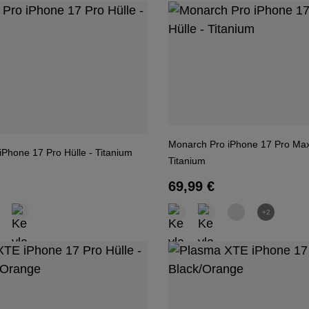
Monarch Pro iPhone 17 Pro Max
Phone 17 Pro Hülle - Titanium
Titanium
 Preis:
Regulärer Preis:
69,99 €
+2