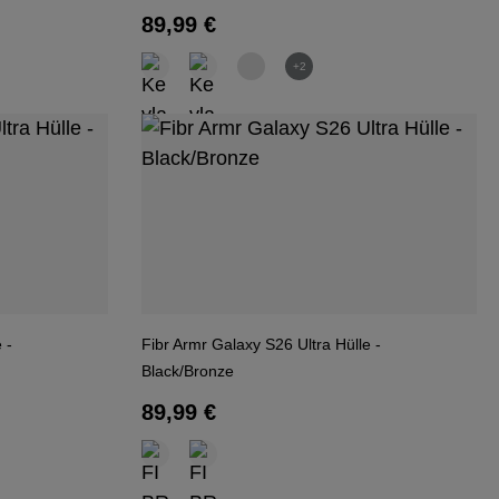
Regulärer Preis:
89,99 €
+2
 -
Fibr Armr Galaxy S26 Ultra Hülle -
Black/Bronze
Regulärer Preis:
89,99 €