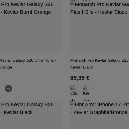
evlar Galaxy S26 Ultra Hülle -
Monarch Pro Kevlar Galaxy S26+
 Orange
Kevlar Black
 Preis:
Regulärer Preis:
89,99 €
+3