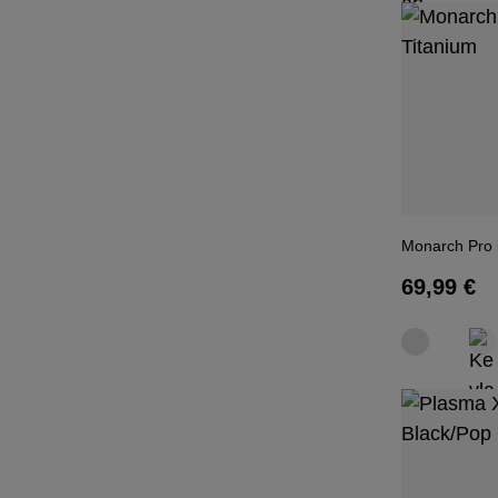
Monarch Pro i
Regulärer
69,99 €