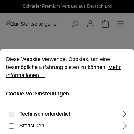
Schneller Premium Versand aus Deutschland
Zum Hauptinhalt springen
Cookie-Voreinstellungen
Diese Website verwendet Cookies, um eine bestmöglich
Diese Website verwendet Cookies, um eine
bestmögliche Erfahrung bieten zu können.
Mehr
PIXEL 10 PRO
Informationen ...
FOLD
Cookie-Voreinstellungen
Robuste Schutzhüllen für Dein Google
Technisch erforderlich
Pixel 10 Pro Fold
Statistiken