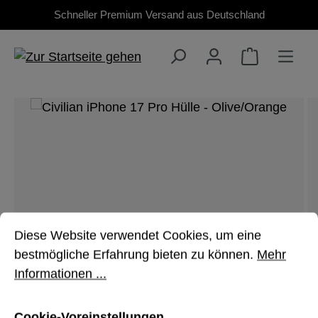
Schneller Premium Versand aus Deutschland
Zum Hauptinhalt springen
Bildergalerie überspringen
Cookie-Voreinstellungen
Diese Website verwendet Cookies, um eine bestmöglich
Diese Website verwendet Cookies, um eine
bestmögliche Erfahrung bieten zu können.
Mehr
Informationen ...
Cookie-Voreinstellungen