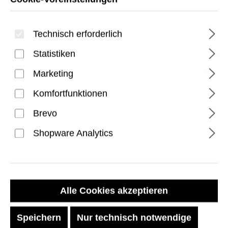
Technisch erforderlich
Statistiken
Marketing
Komfortfunktionen
Civilian iPhone 17 Pro
Brevo
Hülle - Olive/Orange
Shopware Analytics
Regulärer Preis:
54,99 €
Preise inkl. MwSt. zzgl. Versandkosten
Alle Cookies akzeptieren
Speichern
Nur technisch notwendige
Sofort verfügbar, Lieferzeit: 1-2 Tage