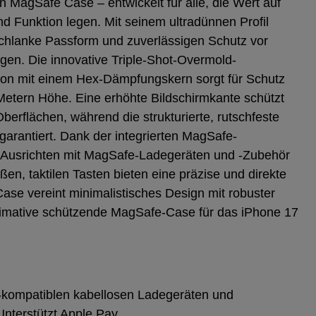
n MagSafe Case – entwickelt für alle, die Wert auf
und Funktion legen. Mit seinem ultradünnen Profil
schlanke Passform und zuverlässigen Schutz vor
gen. Die innovative Triple-Shot-Overmold-
ion mit einem Hex-Dämpfungskern sorgt für Schutz
 Metern Höhe. Eine erhöhte Bildschirmkante schützt
Oberflächen, während die strukturierte, rutschfeste
garantiert. Dank der integrierten MagSafe-
as Ausrichten mit MagSafe-Ladegeräten und -Zubehör
en, taktilen Tasten bieten eine präzise und direkte
ase vereint minimalistisches Design mit robuster
timative schützende MagSafe-Case für das iPhone 17
-kompatiblen kabellosen Ladegeräten und
nterstützt Apple Pay.