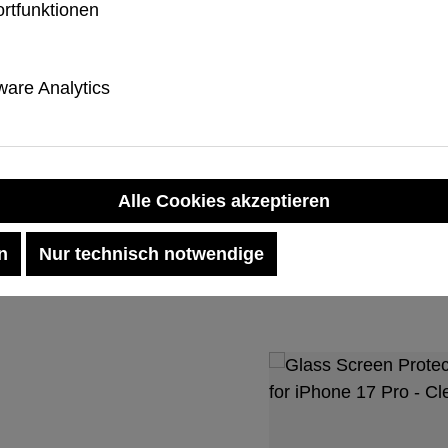
rtfunktionen
selbst unter extremen Be
516.6.
are Analytics
Rüsten Sie Ihren Schutz 
alle, die Abenteuer lieben
Alle Cookies akzeptieren
Passend Dazu
n
Nur technisch notwendige
Produktgalerie übersp