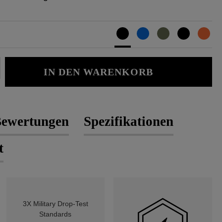
Gib den gewünschten Wert ein oder b
IN DEN WARENKORB
ewertungen
Spezifikationen
t
3X Military Drop-Test
Standards