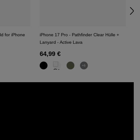
ld for iPhone
iPhone 17 Pro - Pathfinder Clear Hülle +
Mo
Lanyard - Active Lava
Bl
Regulärer Preis:
R
64,99 €
5
+6