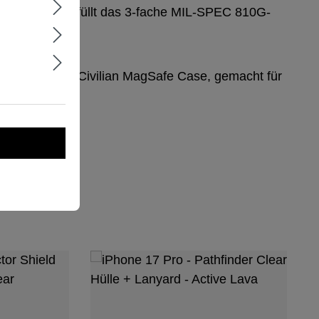
dingungen. Erfüllt das 3-fache MIL-SPEC 810G-
auf – mit dem Civilian MagSafe Case, gemacht für
.
ringen