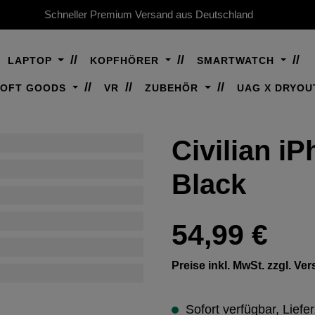
Schneller Premium Versand aus Deutschland
LAPTOP
KOPFHÖRER
SMARTWATCH
SOFT GOODS
VR
ZUBEHÖR
UAG X DRYOU
Civilian iP
Black
Regulärer Preis:
54,99 €
Preise inkl. MwSt. zzgl. V
Sofort verfügbar, Liefer