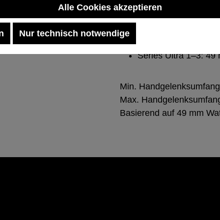
Alle Cookies akzeptieren
Apple Watch Series
Series 7–9: 45 mm
n
Nur technisch notwendige
Series 10–11: 46 m
Series Ultra 1–3: 4
Min. Handgelenksumfan
Max. Handgelenksumfan
Basierend auf 49 mm Wa