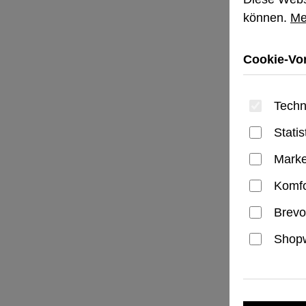
können.
Me
Cookie-Vor
Techn
Statis
Marke
Komfo
Brevo
Shopw