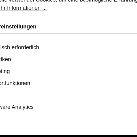
hr Informationen ...
Individuelle Hardware:
Maßgeschneiderte Edelsta
einstellungen
Raffinesse und bieten zug
isch erforderlich
Sicherer Verschluss:
Der dezente Tuck-and-Pin-
tiken
Bandende ordentlich vers
ting
rtfunktionen
Design:
Auffälliges, perforiertes 
Tragegefühl selbst bei int
are Analytics
einen modernen, sportlic
Kompatibilität: