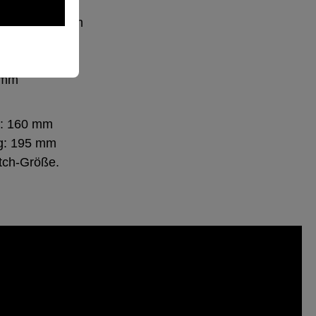
 4–6: SE 44 mm
m
9 mm
g: 160 mm
g: 195 mm
tch-Größe.