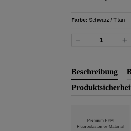
Farbe:
Schwarz / Titan
Produkt Anzahl: 
Beschreibung
B
Produktsicherhei
Premium FKM
Fluoroelastomer-Material