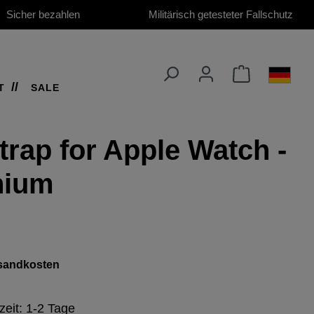
Sicher bezahlen
Militärisch getesteter Fallschutz
T
SALE
rap for Apple Watch -
nium
ersandkosten
zeit: 1-2 Tage