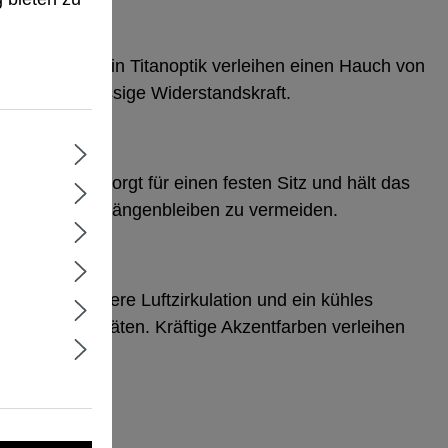
hl-Elemente in Titanoptik verleihen einen Hauch von
leich zuverlässige Widerstandskraft.
Verschluss sorgt für einen festen Sitz und hält das
taut, um ein Hängenbleiben zu vermeiden.
Design für bessere Luftzirkulation und ein kühles
ensiven Aktivitäten. Kräftige Akzentfarben verleihen
hen Look.