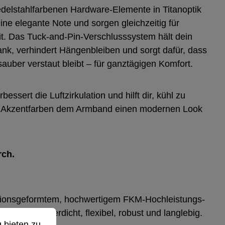
delstahlfarbenen Hardware-Elemente in Titanoptik
ne elegante Note und sorgen gleichzeitig für
t. Das Tuck-and-Pin-Verschluss­system hält dein
nk, verhindert Hängenbleiben und sorgt dafür, dass
auber verstaut bleibt – für ganztägigen Komfort.
essert die Luftzirkulation und hilft dir, kühl zu
ge Akzentfarben dem Armband einen modernen Look
rch.
sionsgeformtem, hochwertigem FKM-Hochleistungs-
ubdicht, wasserdicht, flexibel, robust und langlebig.
ieten zu können.
Mehr Informationen ...
 bieten zu