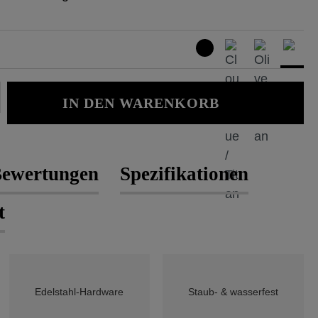
Gib den gewünschten Wert ein oder b
IN DEN WARENKORB
ewertungen
Spezifikationen
t
Edelstahl-Hardware
Staub- & wasserfest