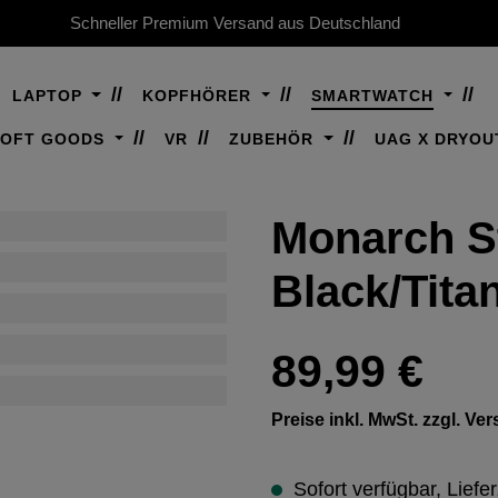
Schneller Premium Versand aus Deutschland
LAPTOP
KOPFHÖRER
SMARTWATCH
SOFT GOODS
VR
ZUBEHÖR
UAG X DRYOU
Monarch St
Black/Tita
Regulärer Preis:
89,99 €
Preise inkl. MwSt. zzgl. V
Sofort verfügbar, Liefer