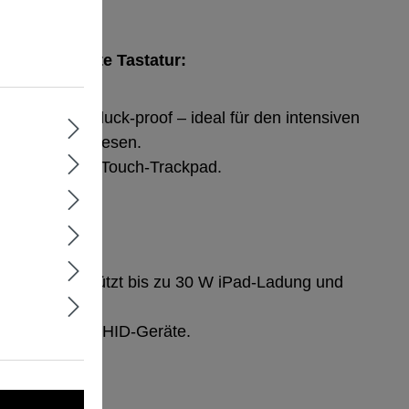
ssergeschützte Tastatur:
ersiegelt und pluck‑proof – ideal für den intensiven
m Gesundheitswesen.
chnellem Multi‑Touch‑Trackpad.
Port unterstützt bis zu 30 W iPad‑Ladung und
e und andere HID‑Geräte.
uss.