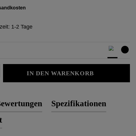
ersandkosten
zeit: 1-2 Tage
Gib den gewünschten Wert ein oder b
IN DEN WARENKORB
ewertungen
Spezifikationen
t