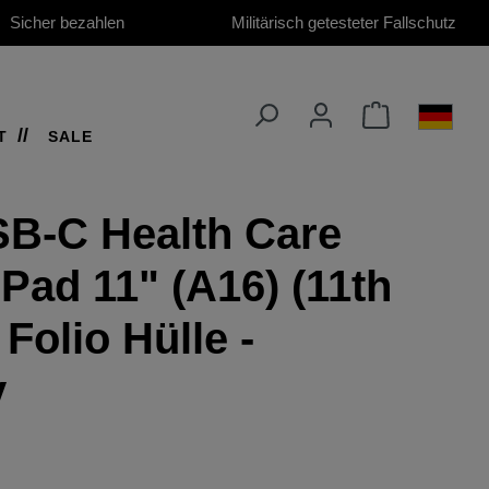
Sicher bezahlen
Militärisch getesteter Fallschutz
T
SALE
B-C Health Care
Pad 11" (A16) (11th
Folio Hülle -
y