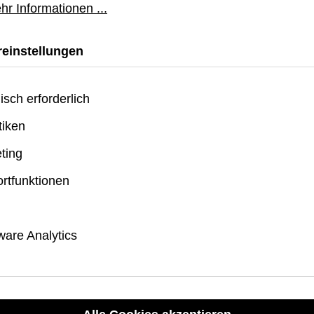
biometrisch.
hr Informationen ...
Vollformatige, spritzwa
einstellungen
Leicht zu reinigen, v
isch erforderlich
täglichen Einsatz i
tiken
Inklusive reaktionss
ting
Integrierter USB‑C‑Hub:
rtfunktionen
USB‑C‑Pass‑Through‑
are Analytics
USB‑C‑Zubehör.
USB‑A‑Port für Mäus
3,5‑mm‑Audioanschl