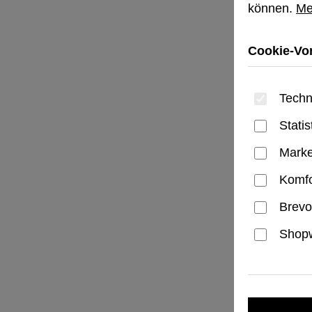
können.
Me
Cookie-Vor
Techn
Statis
Marke
Komfo
Brevo
Shopw