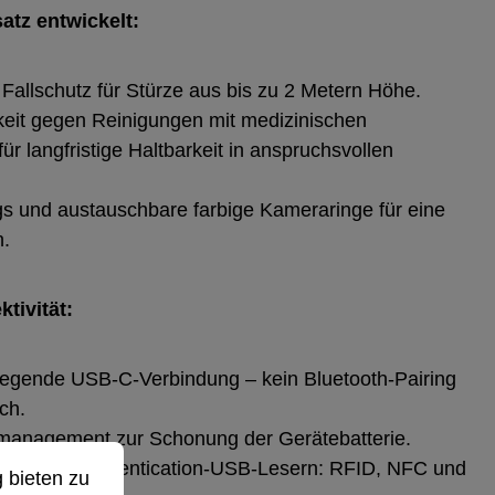
atz entwickelt:
r Fallschutz für Stürze aus bis zu 2 Metern Höhe.
keit gegen Reinigungen mit medizinischen
für langfristige Haltbarkeit in anspruchsvollen
gs und austauschbare farbige Kameraringe für eine
n.
tivität:
eiliegende USB‑C‑Verbindung – kein Bluetooth‑Pairing
ch.
iemanagement zur Schonung der Gerätebatterie.
ieten zu können.
Mehr Informationen ...
 zu Dual‑Authentication‑USB‑Lesern: RFID, NFC und
 bieten zu