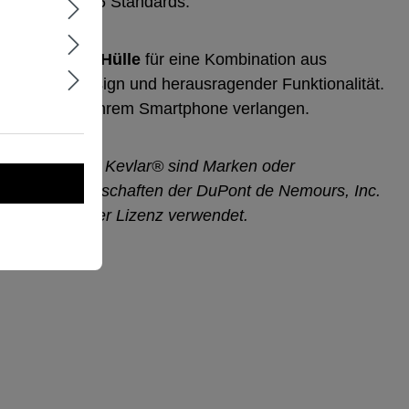
EC 810G‑516.6 Standards.
Pro Kevlar® Hülle
für eine Kombination aus
 elegantem Design und herausragender Funktionalität.
s Maximum von ihrem Smartphone verlangen.
 DuPont™ und Kevlar® sind Marken oder
 Tochtergesellschaften der DuPont de Nemours, Inc.
mor Gear unter Lizenz verwendet.
ringen