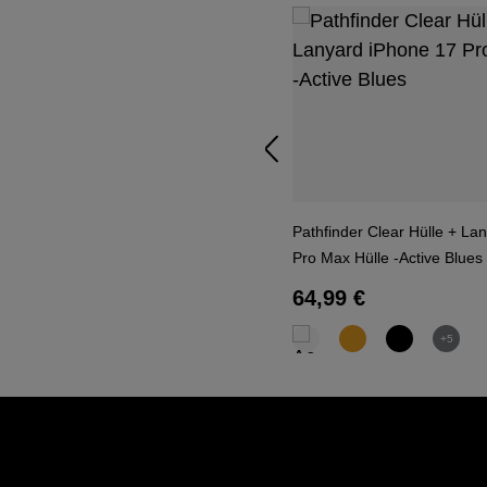
Pathfinder Clear Hülle + La
Pro Max Hülle -Active Blues
Regulärer Preis:
64,99 €
+5