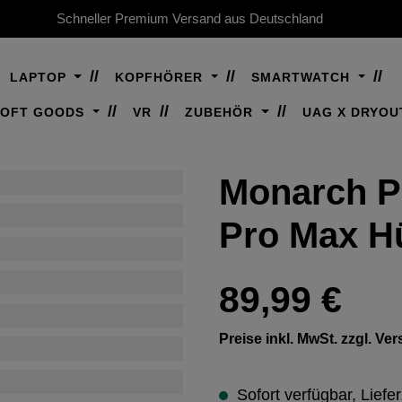
Schneller Premium Versand aus Deutschland
LAPTOP
KOPFHÖRER
SMARTWATCH
SOFT GOODS
VR
ZUBEHÖR
UAG X DRYOU
Monarch P
Pro Max Hü
Regulärer Preis:
89,99 €
Preise inkl. MwSt. zzgl. V
Sofort verfügbar, Liefer