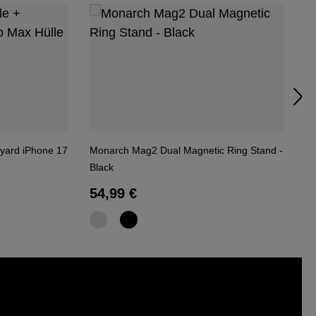
nyard iPhone 17
Monarch Mag2 Dual Magnetic Ring Stand -
Me
Black
Bl
Regulärer Preis:
R
54,99 €
5