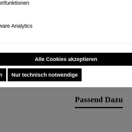
5‑fache des MIL‑SP
rtfunktionen
Wählen Sie die
Monarch 
are Analytics
fortschrittlichem Schutz,
Perfekt für alle, die da
*Das DuPont Oval Logo,
Alle Cookies akzeptieren
eingetragene Marken von
und werden von Urban Ar
n
Nur technisch notwendige
Passend Dazu
Produktgalerie übersp