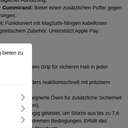
 täglicher Abnutzung.
r Gummirand:
Bietet einen zusätzlichen Puffer gegen
rungen.
l:
Funktioniert mit MagSafe‑fähigen kabellosen
netischem Zubehör. Unterstützt Apple Pay.
ieten zu können.
Mehr Informationen ...
 bieten zu
:
Mit rutschfestem Grip für sicheren Halt in jeder
Tasten:
Besonders reaktionsschnell mit präzisem
ngspunkte:
Integrierte Ösen für zusätzliche Sicherheit
 nicht enthalten).
ft.):
Unabhängig getestet, um Stürze aus bis zu 7,6
 – selbst in extremen Bedingungen. Erfüllt das