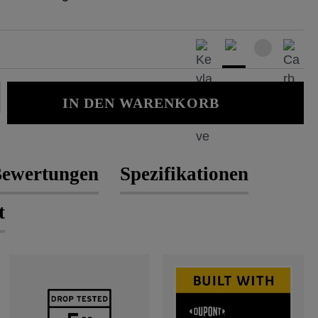
Gib den gewünschten Wert ein oder b
IN DEN WARENKORB
ewertungen
Spezifikationen
t