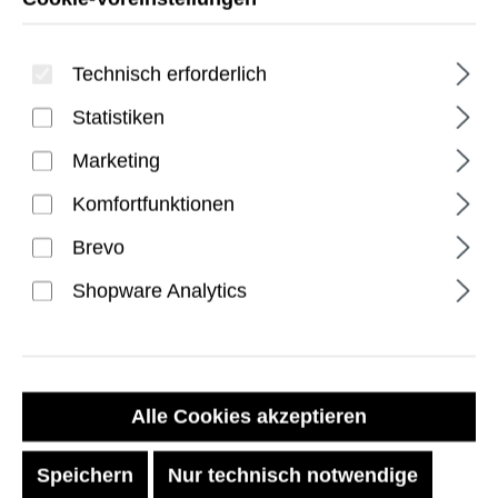
Technisch erforderlich
Statistiken
Marketing
Komfortfunktionen
Essential Armor iPhone 17
Brevo
Pro Hülle - Ash
Shopware Analytics
Regulärer Preis:
34,99 €
Preise inkl. MwSt. zzgl. Versandkosten
Alle Cookies akzeptieren
Speichern
Nur technisch notwendige
Sofort verfügbar, Lieferzeit: 1-2 Tage