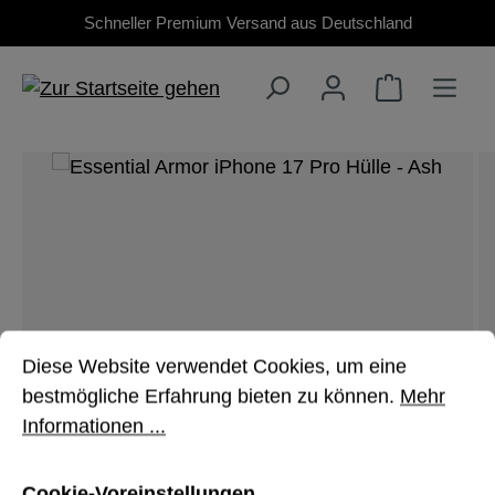
Schneller Premium Versand aus Deutschland
Zum Hauptinhalt springen
Bildergalerie überspringen
Cookie-Voreinstellungen
Diese Website verwendet Cookies, um eine bestmöglich
Diese Website verwendet Cookies, um eine
bestmögliche Erfahrung bieten zu können.
Mehr
Informationen ...
Cookie-Voreinstellungen