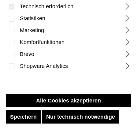
Technisch erforderlich
Statistiken
Marketing
Komfortfunktionen
Brevo
Scout Watch Hülle for
Shopware Analytics
Apple Watch Ultra 3, Ultra
2, & Ultra - Clear
Alle Cookies akzeptieren
Regulärer Preis:
19,99 €
Speichern
Nur technisch notwendige
Preise inkl. MwSt. zzgl. Versandkosten