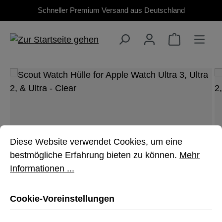
Schneller Premium Versand aus Deutschland
Zum Hauptinhalt springen
Bildergalerie überspringen
Cookie-Voreinstellungen
Diese Website verwendet Cookies, um eine bestmöglich
Diese Website verwendet Cookies, um eine
bestmögliche Erfahrung bieten zu können.
Mehr
Informationen ...
Cookie-Voreinstellungen