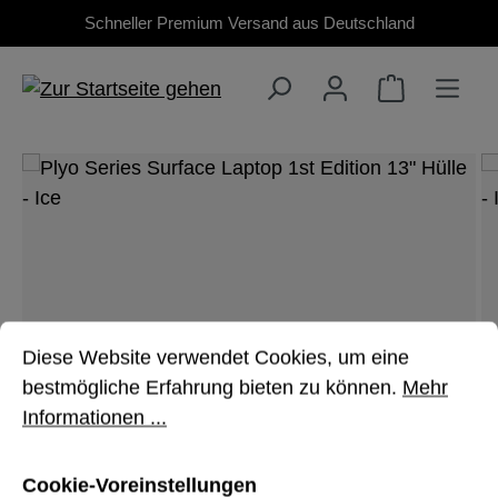
Schneller Premium Versand aus Deutschland
Zum Hauptinhalt springen
Bildergalerie überspringen
Cookie-Voreinstellungen
Diese Website verwendet Cookies, um eine bestmöglich
Diese Website verwendet Cookies, um eine
bestmögliche Erfahrung bieten zu können.
Mehr
Informationen ...
Cookie-Voreinstellungen