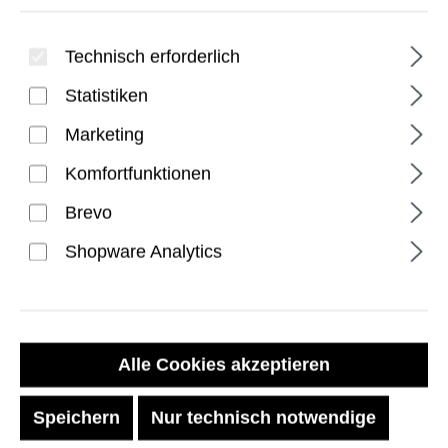
Technisch erforderlich
Statistiken
Marketing
Komfortfunktionen
Plyo Series Surface Laptop
Brevo
1st Edition 13" Hülle - Ice
Shopware Analytics
Regulärer Preis:
74,99 €
Alle Cookies akzeptieren
Preise inkl. MwSt. zzgl. Versandkosten
Speichern
Nur technisch notwendige
Sofort verfügbar, Lieferzeit: 1-2 Tage