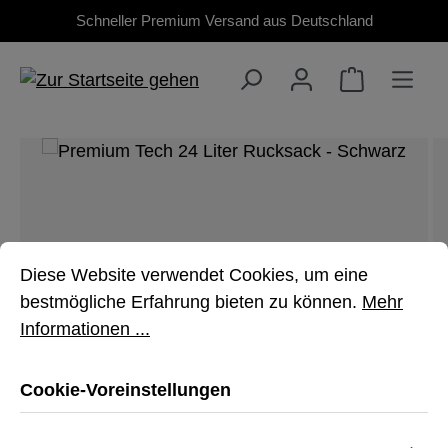
Schneller Premium Versand aus Deutschland
Zum Hauptinhalt springen
Bildergalerie überspringen
Cookie-Voreinstellungen
Diese Website verwendet Cookies, um eine bestmöglich
Diese Website verwendet Cookies, um eine
bestmögliche Erfahrung bieten zu können.
Mehr
Informationen ...
Cookie-Voreinstellungen