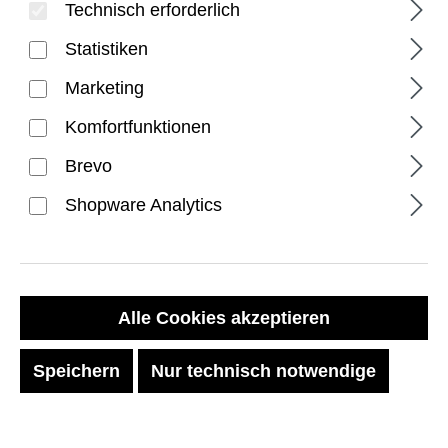
Technisch erforderlich
Statistiken
Marketing
Komfortfunktionen
Brevo
Shopware Analytics
Premium Tech 24 Liter
Rucksack - Schwarz
Regulärer Preis:
194,99 €
Alle Cookies akzeptieren
Preise inkl. MwSt. zzgl. Versandkosten
Speichern
Nur technisch notwendige
Sofort verfügbar, Lieferzeit: 1-2 Tage