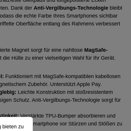
eten. Dank der
Anti-Vergilbungs-Technologie
bleibt
 sodass die echte Farbe Ihres Smartphones sichtbar
 geriffelte Oberfläche entlang des Rahmens verbessert
rierte Magnet sorgt für eine nahtlose
MagSafe-
die Hülle zu einer vielseitigen Wahl für Ihr Gerät.
l:
Funktioniert mit MagSafe-kompatiblen kabellosen
netischem Zubehör. Unterstützt Apple Pay.
glebig:
Leichte Konstruktion mit stoßresistentem
sigen Schutz. Anti-Vergilbungs-Technologie sorgt für
tigkeit:
Verstärkte TPU-Bumper absorbieren und
ieten zu können.
Mehr Informationen ...
ergien, um Ihr Smartphone vor Stürzen und Stößen zu
 bieten zu