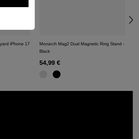
nyard iPhone 17
Monarch Mag2 Dual Magnetic Ring Stand -
Me
Black
Bl
Regulärer Preis:
R
54,99 €
5