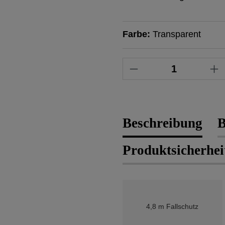
Farbe:
Transparent
Produkt Anzahl: 
Beschreibung
B
Produktsicherhei
4,8 m Fallschutz