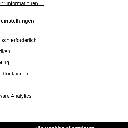
schützen.
hr Informationen ...
Ösen für Trageschl
Handschlaufe (Schlau
einstellungen
Sicherheit und Komfo
4,9 m Falltest-Zertif
bei Stürzen aus bis z
isch erforderlich
SPEC 810G-516.6 St
tiken
ting
rtfunktionen
Passend Dazu
are Analytics
Produktgalerie übersp