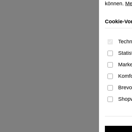
können.
Me
Cookie-Vor
Techn
Statis
Marke
Komfo
Brevo
Shopw