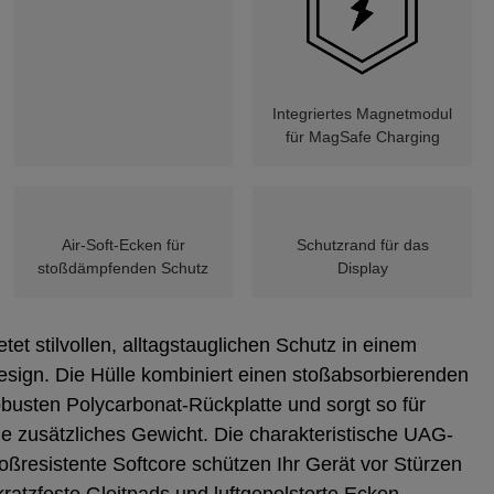
Integriertes Magnetmodul
für MagSafe Charging
Air-Soft-Ecken für
Schutzrand für das
stoßdämpfenden Schutz
Display
etet stilvollen, alltagstauglichen Schutz in einem
esign. Die Hülle kombiniert einen stoßabsorbierenden
usten Polycarbonat-Rückplatte und sorgt so für
e zusätzliches Gewicht. Die charakteristische UAG-
oßresistente Softcore schützen Ihr Gerät vor Stürzen
ratzfeste Gleitpads und luftgepolsterte Ecken