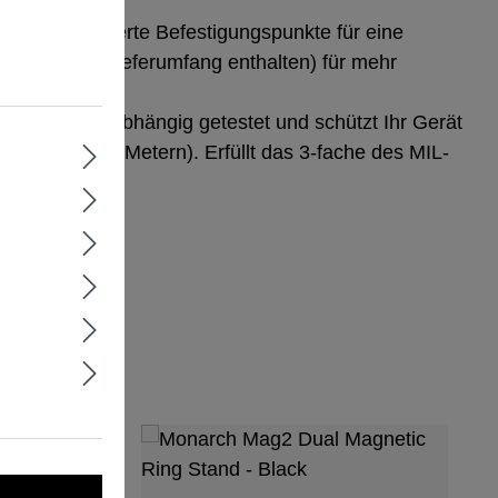
aufen:
Integrierte Befestigungspunkte für eine
fe nicht im Lieferumfang enthalten) für mehr
rt.
izierung:
Unabhängig getestet und schützt Ihr Gerät
u 16 Fuß (4,9 Metern). Erfüllt das 3-fache des MIL-
andards.
ringen