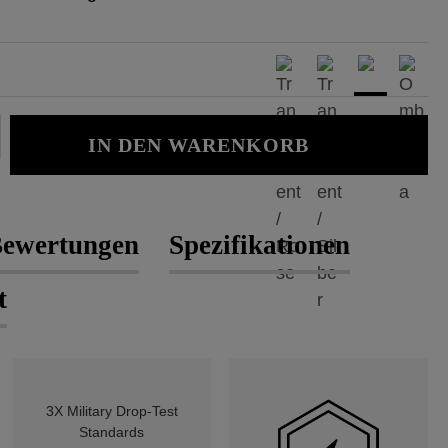
Gib den gewünschten Wert ein oder b
IN DEN WARENKORB
ewertungen
Spezifikationen
t
3X Military Drop-Test
Standards