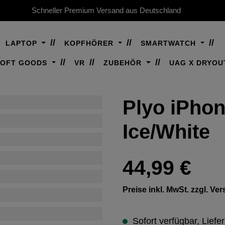
Schneller Premium Versand aus Deutschland
LAPTOP
KOPFHÖRER
SMARTWATCH
SOFT GOODS
VR
ZUBEHÖR
UAG X DRYOU
Plyo iPhon
Ice/White
Regulärer Preis:
44,99 €
Preise inkl. MwSt. zzgl. V
Sofort verfügbar, Liefer