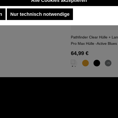
Alle Cookies akzeptieren
n
Nur technisch notwendige
Pathfinder Clear Hülle + La
Pro Max Hülle -Active Blues
Regulärer Preis:
64,99 €
+5