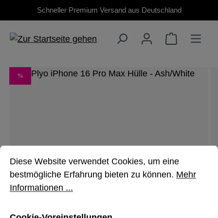
Schneller Premium Versand aus Deutschland
Zum Hauptinhalt springen
Bildergalerie überspringen
RABATT
%
Cookie-Voreinstellungen
Diese Website verwendet Cookies, um eine bestmöglich
Diese Website verwendet Cookies, um eine
bestmögliche Erfahrung bieten zu können.
Mehr
Informationen ...
Cookie-Voreinstellungen