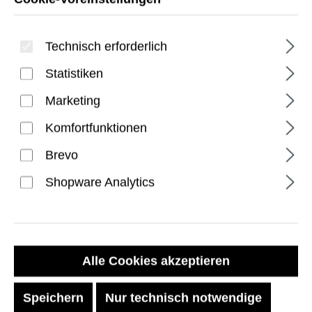
Technisch erforderlich
Statistiken
Marketing
Komfortfunktionen
Plyo iPhone 16 Pro Max
Brevo
Hülle - Ash/White
Shopware Analytics
Verkaufspreis:
14,99 €
%
Regulärer Preis:
44,99 €
(66.68% gespart)
vorher 14,99 €
Alle Cookies akzeptieren
Preise inkl. MwSt. zzgl. Versandkosten
Speichern
Nur technisch notwendige