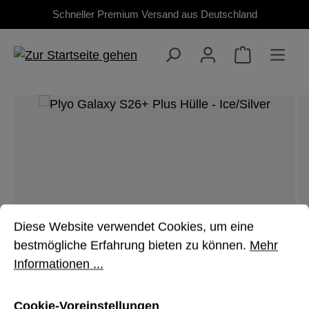
Schneller Premium Versand aus Deutschland
Zum Hauptinhalt springen
Bildergalerie überspringen
Cookie-Voreinstellungen
Diese Website verwendet Cookies, um eine bestmöglich
Diese Website verwendet Cookies, um eine
bestmögliche Erfahrung bieten zu können.
Mehr
Informationen ...
Cookie-Voreinstellungen