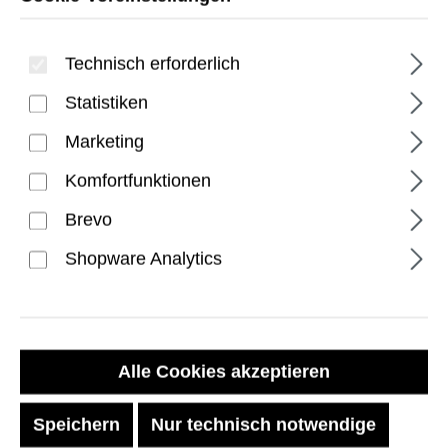
Technisch erforderlich
Statistiken
Marketing
Komfortfunktionen
Plyo Galaxy S26+ Plus
Brevo
Hülle - Ice/Silver
Shopware Analytics
Regulärer Preis:
49,99 €
Preise inkl. MwSt. zzgl. Versandkosten
Alle Cookies akzeptieren
Speichern
Nur technisch notwendige
Sofort verfügbar, Lieferzeit: 1-2 Tage