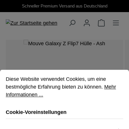
Schneller Premium Versand aus Deutschland
Zum Hauptinhalt springen
Bildergalerie überspringen
Cookie-Voreinstellungen
Diese Website verwendet Cookies, um eine bestmöglich
Diese Website verwendet Cookies, um eine
bestmögliche Erfahrung bieten zu können.
Mehr
Informationen ...
Cookie-Voreinstellungen