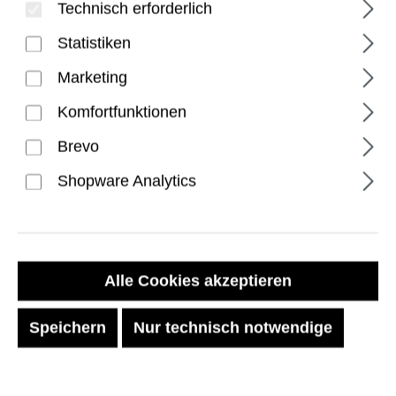
Technisch erforderlich
Statistiken
Marketing
Komfortfunktionen
Brevo
Shopware Analytics
Mouve Galaxy Z Flip7 Hülle
- Ash
Regulärer Preis:
64,99 €
Alle Cookies akzeptieren
Preise inkl. MwSt. zzgl. Versandkosten
Speichern
Nur technisch notwendige
Sofort verfügbar, Lieferzeit: 1-2 Tage