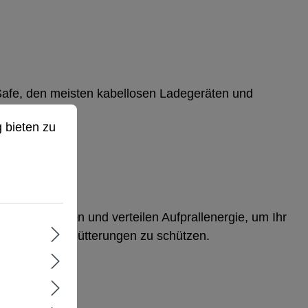
afe, den meisten kabellosen Ladegeräten und
ör.
ieten zu können.
Mehr Informationen ...
 bieten zu
 Pay.
eit:
r absorbieren und verteilen Aufprallenergie, um Ihr
zen und Erschütterungen zu schützen.