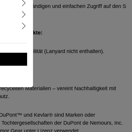
r einen vollständigen und einfachen Zugriff auf den S
festigungspunkte:
rheit und Mobilität (Lanyard nicht enthalten).
truktion:
ecycelten Materialien – vereint Nachhaltigkeit mit
utz.
 DuPont™ und Kevlar® sind Marken oder
 Tochtergesellschaften der DuPont de Nemours, Inc.
mor Gear unter Lizenz verwendet.