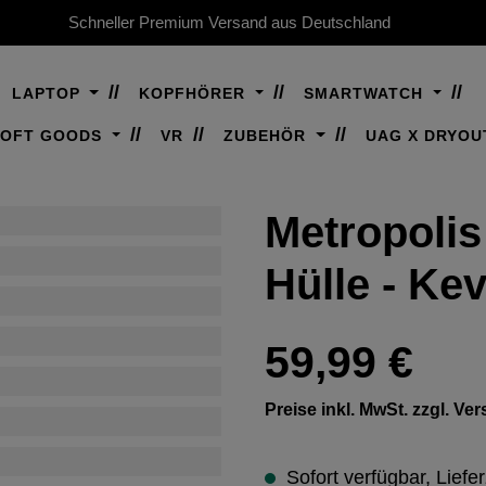
Schneller Premium Versand aus Deutschland
LAPTOP
KOPFHÖRER
SMARTWATCH
SOFT GOODS
VR
ZUBEHÖR
UAG X DRYOU
Metropolis
Hülle - Kev
Regulärer Preis:
59,99 €
Preise inkl. MwSt. zzgl. V
Sofort verfügbar, Liefer