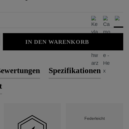
Gib den gewünschten Wert ein oder b
IN DEN WARENKORB
ewertungen
Spezifikationen
t
Federleicht