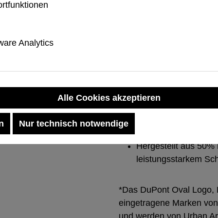
rtfunktionen
Exakte Aussparung fü
Pen.
are Analytics
Integrierte Lanyard-Be
Für zusätzliche Siche
Alle Cookies akzeptieren
Umweltfreundliche Kons
n
Nur technisch notwendige
Hergestellt aus 50% r
leistungsstarkem Sch
*Das DuPont Oval Logo,
eingetragene Marken von
und werden von Urban Ar