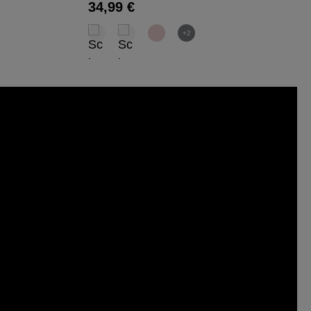
Regulärer Preis:
34,99 €
+2