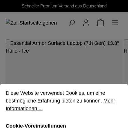
Schneller Premium Versand aus Deutschland
Zum Hauptinhalt springen
Bildergalerie überspringen
Cookie-Voreinstellungen
Diese Website verwendet Cookies, um eine bestmöglich
Diese Website verwendet Cookies, um eine
bestmögliche Erfahrung bieten zu können.
Mehr
Informationen ...
Cookie-Voreinstellungen