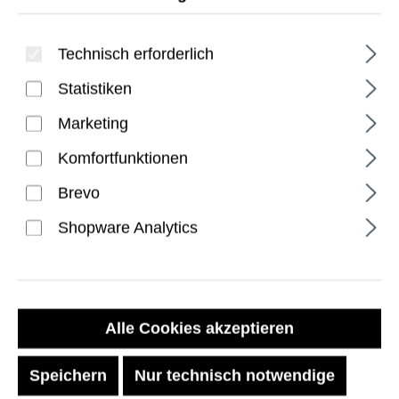
Technisch erforderlich
Statistiken
Marketing
Komfortfunktionen
Essential Armor Surface
Brevo
Laptop (7th Gen) 13.8"
Shopware Analytics
Hülle - Ice
Regulärer Preis:
64,99 €
Alle Cookies akzeptieren
Preise inkl. MwSt. zzgl. Versandkosten
Speichern
Nur technisch notwendige