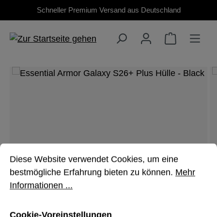
Schneller Premium Versand aus Deutschland
Zum Hauptinhalt springen
Bildergalerie überspringen
Cookie-Voreinstellungen
Diese Website verwendet Cookies, um eine bestmöglich
Diese Website verwendet Cookies, um eine
bestmögliche Erfahrung bieten zu können.
Mehr
Informationen ...
Cookie-Voreinstellungen