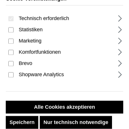
Technisch erforderlich
Statistiken
Marketing
Komfortfunktionen
Essential Armor Galaxy
Brevo
S26+ Plus Hülle - Black
Shopware Analytics
Regulärer Preis:
34,99 €
Preise inkl. MwSt. zzgl. Versandkosten
Alle Cookies akzeptieren
Speichern
Nur technisch notwendige
Sofort verfügbar, Lieferzeit: 1-2 Tage