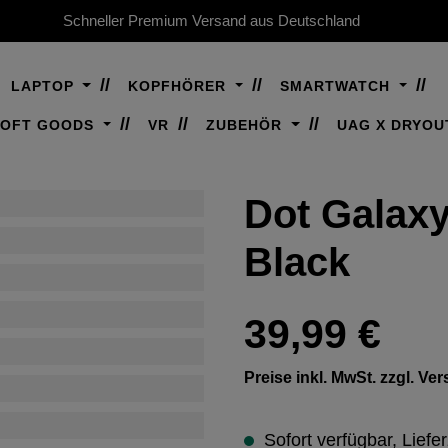
Schneller Premium Versand aus Deutschland
LAPTOP
KOPFHÖRER
SMARTWATCH
SOFT GOODS
VR
ZUBEHÖR
UAG X DRYOU
Dot Galaxy
Black
Regulärer Preis:
39,99 €
Preise inkl. MwSt. zzgl. V
Sofort verfügbar, Liefer