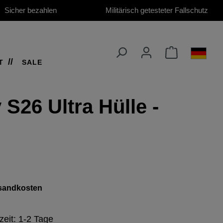
Sicher bezahlen
Militärisch getesteter Fallschutz
T
SALE
 S26 Ultra Hülle -
ersandkosten
zeit: 1-2 Tage