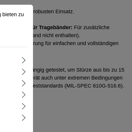
ieten zu können.
Mehr Informationen ...
 den täglichen, robusten Einsatz.
 bieten zu
are Tasten.
gungspunkte für Tragebänder:
Für zusätzliche
rkeit (Trageband nicht enthalten).
xakte Aussparung für einfachen und vollständigen
.
chutz:
Unabhängig getestet, um Stürze aus bis zu 15
– damit Ihr Gerät auch unter extremen Bedingungen
 militärische Fallteststandards (MIL-SPEC 810G-516.6).