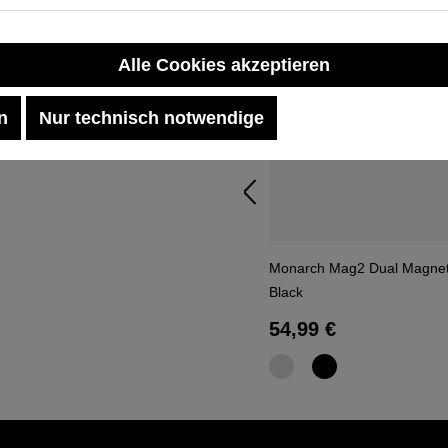
Produktgalerie übersp
Alle Cookies akzeptieren
n
Nur technisch notwendige
Monarch Mag2 Dual Magneti
Black
Regulärer Preis:
54,99 €