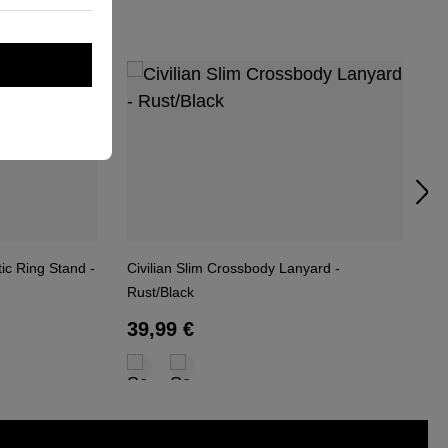
ringen
c Ring Stand -
Civilian Slim Crossbody Lanyard -
Ci
Rust/Black
R
3
Regulärer Preis:
39,99 €