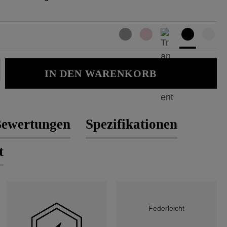
Gib den gewünschten Wert ein oder b
IN DEN WARENKORB
ewertungen
Spezifikationen
t
Federleicht