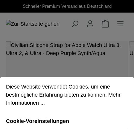
Schneller Premium Versand aus Deutschland
Zum Hauptinhalt springen
Bildergalerie überspringen
Cookie-Voreinstellungen
Diese Website verwendet Cookies, um eine bestmöglich
Diese Website verwendet Cookies, um eine
bestmögliche Erfahrung bieten zu können.
Mehr
Informationen ...
Cookie-Voreinstellungen