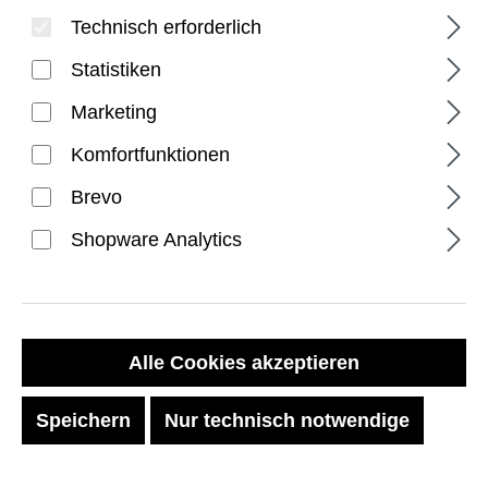
Technisch erforderlich
Statistiken
Marketing
Komfortfunktionen
Brevo
Civilian Silicone Strap for
Shopware Analytics
Apple Watch Ultra 3, Ultra
2, & Ultra - Deep Purple
Synth/Aqua
Alle Cookies akzeptieren
Regulärer Preis:
39,99 €
Speichern
Nur technisch notwendige
Preise inkl. MwSt. zzgl. Versandkosten