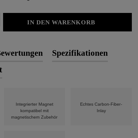
Gib den gewünschten Wert ein oder b
IN DEN WARENKORB
ewertungen
Spezifikationen
t
Integrierter Magnet
Echtes Carbon-Fiber-
kompatibel mit
Inlay
magnetischem Zubehör