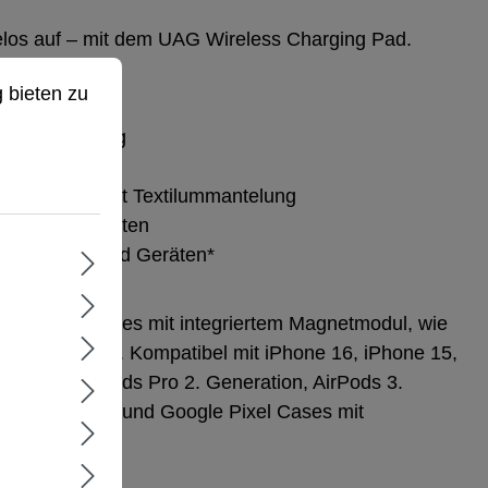
elos auf – mit dem UAG Wireless Charging Pad.
ieten zu können.
Mehr Informationen ...
 bieten zu
-Inlay
e Ladeleistung
ickstand
B‑C‑Kabel mit Textilummantelung
 nicht enthalten
Safe‑Cases und Geräten*
utzen Sie Cases mit integriertem Magnetmodul, wie
 Schutzhüllen. Kompatibel mit iPhone 16, iPhone 15,
hone 12, AirPods Pro 2. Generation, AirPods 3.
msung Galaxy und Google Pixel Cases mit
l.