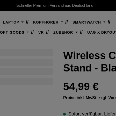
Schneller Premium Versand aus Deutschland
LAPTOP
KOPFHÖRER
SMARTWATCH
SOFT GOODS
VR
ZUBEHÖR
UAG X DRYOU
Wireless C
Stand - Bl
Regulärer Preis:
54,99 €
Preise inkl. MwSt. zzgl. V
Sofort verfügbar, Liefer