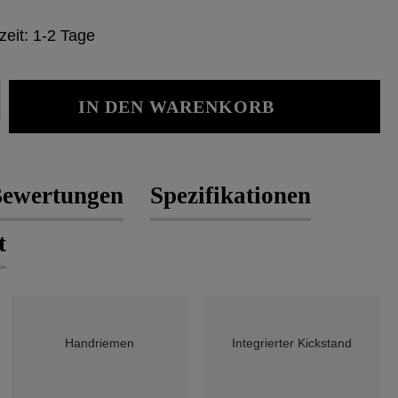
zeit: 1-2 Tage
Gib den gewünschten Wert ein oder b
IN DEN WARENKORB
ewertungen
Spezifikationen
t
Handriemen
Integrierter Kickstand