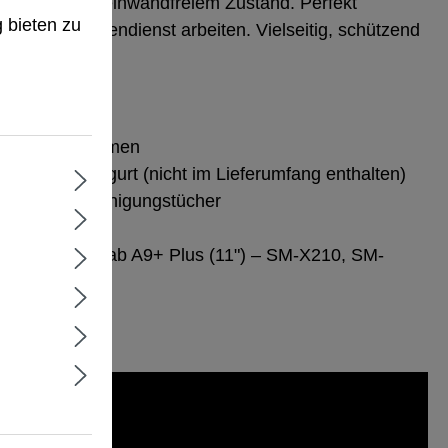
ieten zu können.
sinfektion in einwandfreiem Zustand. Perfekt
Mehr Informationen ...
 bieten zu
il oder im Außendienst arbeiten. Vielseitig, schützend
Tablet.
nd und Handriemen
AG-Schultergurt (nicht im Lieferumfang enthalten)
izinische Reinigungstücher
g
ung Galaxy Tab A9+ Plus (11") – SM-X210, SM-
-X218