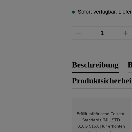
Sofort verfügbar, Liefer
Produkt Anzahl: 
Beschreibung
B
Produktsicherhei
Erfüllt militärische Falltest-
Standards [MIL STD
810G 516.6] für erhöhten