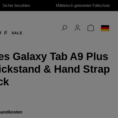
Sicher bezahlen
Militärisch getesteter Fallschutz
T
SALE
es Galaxy Tab A9 Plus
ickstand & Hand Strap
ck
ersandkosten