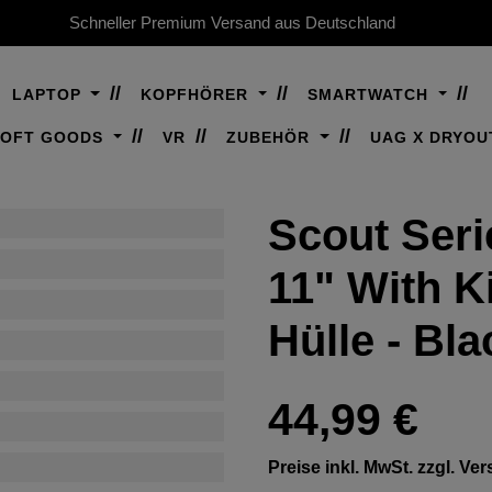
Schneller Premium Versand aus Deutschland
LAPTOP
KOPFHÖRER
SMARTWATCH
SOFT GOODS
VR
ZUBEHÖR
UAG X DRYOU
Scout Seri
11" With K
Hülle - Bla
Regulärer Preis:
44,99 €
Preise inkl. MwSt. zzgl. V