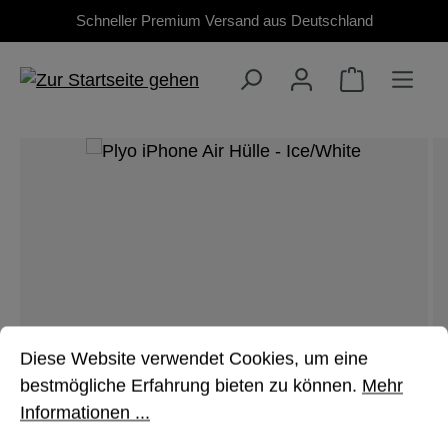
Schneller Premium Versand aus Deutschland
Zum Hauptinhalt springen
Bildergalerie überspringen
Cookie-Voreinstellungen
Diese Website verwendet Cookies, um eine bestmöglich
Diese Website verwendet Cookies, um eine
bestmögliche Erfahrung bieten zu können.
Mehr
Informationen ...