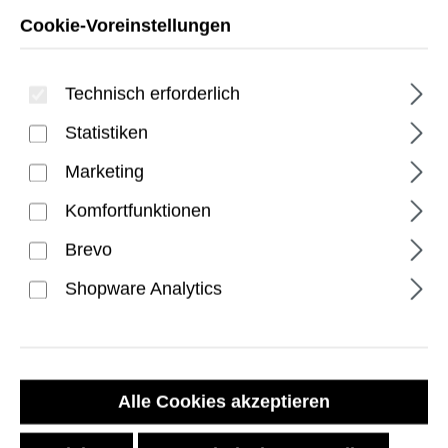
Cookie-Voreinstellungen
Technisch erforderlich
Statistiken
Marketing
Komfortfunktionen
Plyo iPhone Air Hülle -
Ice/White
Brevo
Shopware Analytics
Regulärer Preis:
44,99 €
Preise inkl. MwSt. zzgl. Versandkosten
Alle Cookies akzeptieren
Sofort verfügbar, Lieferzeit: 1-2 Tage