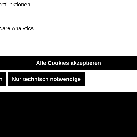
zu verhindern.
rtfunktionen
Design:
Auffälliges, 
sportlich-modernes 
Kompatibilität:
Appl
are Analytics
Series 10–11, 46 mm;
Handgelenkumfang: 
(basierend auf 49 m
Alle Cookies akzeptieren
n
Nur technisch notwendige