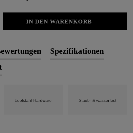
Gib den gewünschten Wert ein oder b
IN DEN WARENKORB
ewertungen
Spezifikationen
t
Edelstahl-Hardware
Staub- & wasserfest