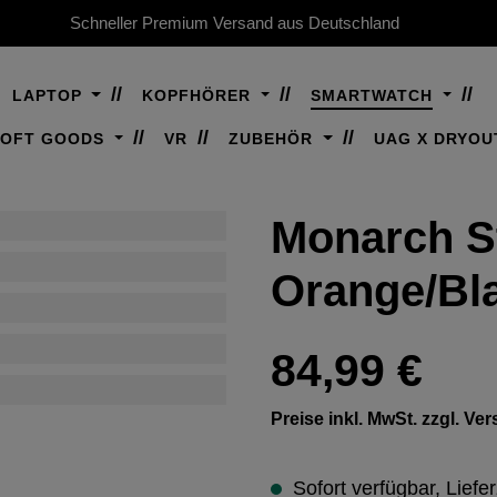
Schneller Premium Versand aus Deutschland
LAPTOP
KOPFHÖRER
SMARTWATCH
SOFT GOODS
VR
ZUBEHÖR
UAG X DRYOU
Monarch St
Orange/Bl
Regulärer Preis:
84,99 €
Preise inkl. MwSt. zzgl. V
Sofort verfügbar, Liefer