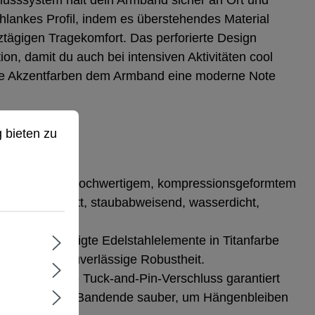
usssystem hält dein Armband sicher an Ort und
schlankes Profil, indem es überstehendes Material
ztägigen Tragekomfort. Das perforierte Design
tion, damit du auch bei intensiven Aktivitäten cool
te Akzentfarben dem Armband eine moderne Note
ieten zu können.
Mehr Informationen ...
 bieten zu
arch.
efertigt aus hochwertigem, kompressionsgeformtem
-Gummi). Glatt, staubabweisend, wasserdicht,
d langlebig.
re:
Maßgefertigte Edelstahlelemente in Titanfarbe
en Look und zuverlässige Robustheit.
s:
Der dezente Tuck‑and‑Pin‑Verschluss garantiert
nd verstaut das Bandende sauber, um Hängenbleiben