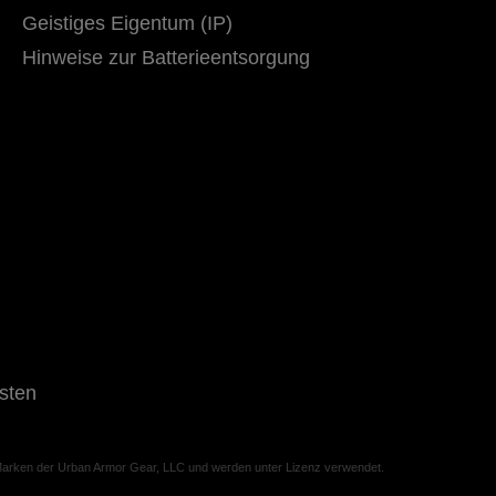
Geistiges Eigentum (IP)
Hinweise zur Batterieentsorgung
sten
rken der Urban Armor Gear, LLC und werden unter Lizenz verwendet.