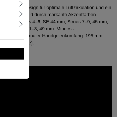
perforiertes Design für optimale Luftzirkulation und ein
Erscheinungsbild durch markante Akzentfarben.
e Watch Series 4–6, SE 44 mm; Series 7–9, 45 mm;
 Series Ultra 1–3, 49 mm. Mindest-
160 mm. Maximaler Handgelenkumfang: 195 mm
m Watch-Größe).