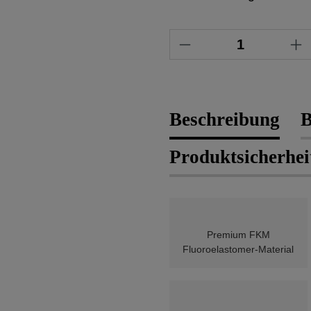
Produkt Anzahl: 
Beschreibung
B
Produktsicherhei
Premium FKM
Fluoroelastomer-Material