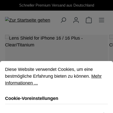
Schneller Premium Versand aus Deutschland
Zum Hauptinhalt springen
Bildergalerie überspringen
Cookie-Voreinstellungen
Diese Website verwendet Cookies, um eine bestmöglich
Diese Website verwendet Cookies, um eine
bestmögliche Erfahrung bieten zu können.
Mehr
Informationen ...
Cookie-Voreinstellungen