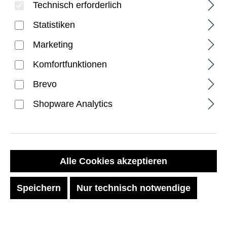
Technisch erforderlich
Statistiken
Marketing
Komfortfunktionen
Brevo
Shopware Analytics
Lens Shield for iPhone 16 /
16 Plus - Clear/Titanium
Regulärer Preis:
19,99 €
Alle Cookies akzeptieren
Preise inkl. MwSt. zzgl. Versandkosten
Speichern
Nur technisch notwendige
Sofort verfügbar, Lieferzeit: 1-2 Tage