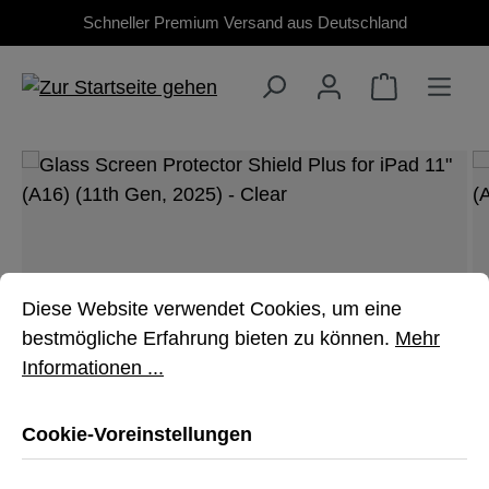
Schneller Premium Versand aus Deutschland
Zum Hauptinhalt springen
Bildergalerie überspringen
Cookie-Voreinstellungen
Diese Website verwendet Cookies, um eine bestmöglich
Diese Website verwendet Cookies, um eine
bestmögliche Erfahrung bieten zu können.
Mehr
Informationen ...
Cookie-Voreinstellungen