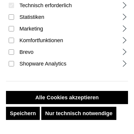
Technisch erforderlich
Statistiken
Marketing
Komfortfunktionen
Brevo
Glass Screen Protector
Shopware Analytics
Shield Plus for iPad 11"
(A16) (11th Gen, 2025) -
Clear
Alle Cookies akzeptieren
Speichern
Nur technisch notwendige
Regulärer Preis:
54,99 €
Preise inkl. MwSt. zzgl. Versandkosten