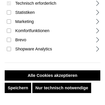
Technisch erforderlich
Statistiken
Marketing
Komfortfunktionen
Brevo
Shopware Analytics
Glass Screen Protector
Shield for Surface Go 4 -
Clear
Alle Cookies akzeptieren
Regulärer Preis:
34,99 €
Speichern
Nur technisch notwendige
Preise inkl. MwSt. zzgl. Versandkosten