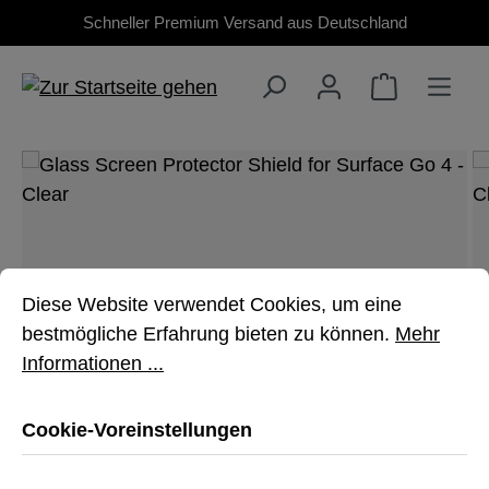
Schneller Premium Versand aus Deutschland
Zum Hauptinhalt springen
Bildergalerie überspringen
Cookie-Voreinstellungen
Diese Website verwendet Cookies, um eine bestmöglich
Diese Website verwendet Cookies, um eine
bestmögliche Erfahrung bieten zu können.
Mehr
Informationen ...
Cookie-Voreinstellungen